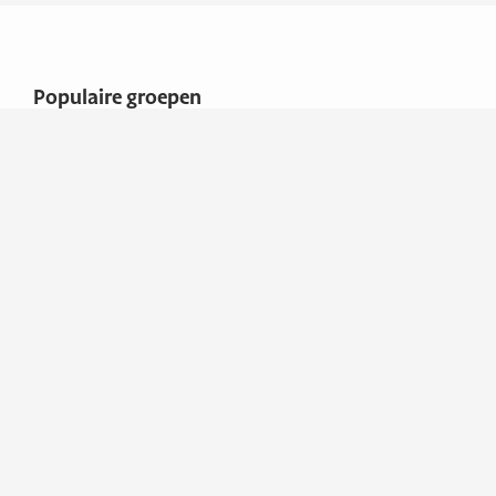
Populaire groepen
Boten
Overige
Adresgegevens
Rivera Nautic
watersport
De Lisbaan 10
8731 DW WOMMELS
Nederland
Contactgegevens
Telefoon
06-